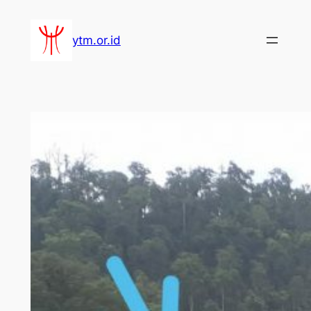
Lewati
ke
ytm.or.id
konten