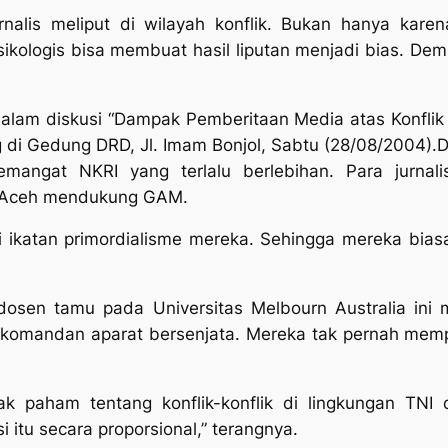
alis meliput di wilayah konflik. Bukan hanya karena
ikologis bisa membuat hasil liputan menjadi bias. Dem
lam diskusi “Dampak Pemberitaan Media atas Konflik R
di Gedung DRD, Jl. Imam Bonjol, Sabtu (28/08/2004).Di
semangat NKRI yang terlalu berlebihan. Para jurnal
 Aceh mendukung GAM.
ri ikatan primordialisme mereka. Sehingga mereka bia
 dosen tamu pada Universitas Melbourn Australia ini 
ri komandan aparat bersenjata. Mereka tak pernah me
dak paham tentang konflik-konflik di lingkungan TNI 
i itu secara proporsional,” terangnya.