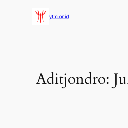
Lewati
ke
ytm.or.id
konten
Aditjondro: Ju