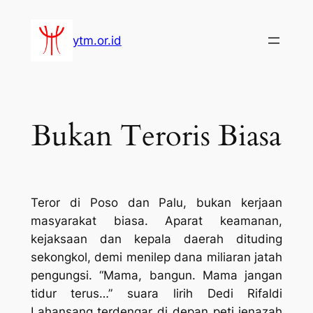
Lewati
ke
ytm.or.id
konten
Bukan Teroris Biasa
Teror di Poso dan Palu, bukan kerjaan
masyarakat biasa. Aparat keamanan,
kejaksaan dan kepala daerah dituding
sekongkol, demi menilep dana miliaran jatah
pengungsi. “Mama, bangun. Mama jangan
tidur terus…” suara lirih Dedi Rifaldi
Lahansang terdengar di depan peti jenazah