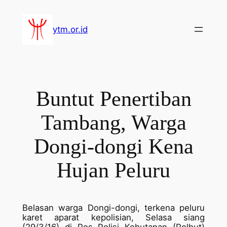
Lewati
ke
ytm.or.id
konten
Buntut Penertiban
Tambang, Warga
Dongi-dongi Kena
Hujan Peluru
Belasan warga Dongi-dongi, terkena peluru
karet aparat kepolisian, Selasa siang