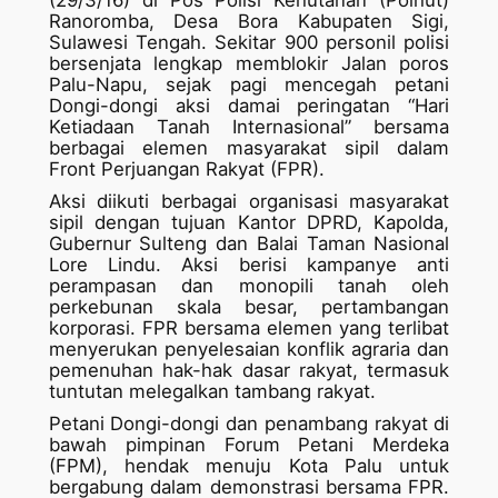
(29/3/16) di Pos Polisi Kehutanan (Polhut)
Ranoromba, Desa Bora Kabupaten Sigi,
Sulawesi Tengah. Sekitar 900 personil polisi
bersenjata lengkap memblokir Jalan poros
Palu-Napu, sejak pagi mencegah petani
Dongi-dongi aksi damai peringatan “Hari
Ketiadaan Tanah Internasional” bersama
berbagai elemen masyarakat sipil dalam
Front Perjuangan Rakyat (FPR).
Aksi diikuti berbagai organisasi masyarakat
sipil dengan tujuan Kantor DPRD, Kapolda,
Gubernur Sulteng dan Balai Taman Nasional
Lore Lindu. Aksi berisi kampanye anti
perampasan dan monopili tanah oleh
perkebunan skala besar, pertambangan
korporasi. FPR bersama elemen yang terlibat
menyerukan penyelesaian konflik agraria dan
pemenuhan hak-hak dasar rakyat, termasuk
tuntutan melegalkan tambang rakyat.
Petani Dongi-dongi dan penambang rakyat di
bawah pimpinan Forum Petani Merdeka
(FPM), hendak menuju Kota Palu untuk
bergabung dalam demonstrasi bersama FPR.