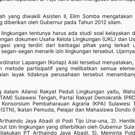
gah yang diwakili Asisten II, Elim Somba mengataka
ng diberikan oleh Gubernur pada Tahun 2012 silam.
 lingkungan tentunya harus ada studi soal kelayakan 
dengan dokumen Usaha Kelola Lingkungan (UKL) dan U
asi yang terdiri dari berbagai pihak yang terkait 
segan-segan menarik izin lingkungan tersebut. Ujarnya
oordinator Lapangan (Korlap) Aski tersebut menyatakan,
 metode partisipatif yang melibatkan semua elemen
laian layak tidaknya perusahaan tersebut menambang
g dalam Aliansi Rakyat Peduli Lingkungan yaitu, Wa
TAM) Sulawesi Tengah, Partai Rakyat Demokratik (PRD
Konsorsium Pembaharauan Agraria (KPA) Sulawesi T
l (STN), Ikatan Pemuda, Pelajar dan Mahasiswa Dondo
rthaindo Jaya Abadi di Podi Tijo Una-una, 2). Hentika
but Izin lingkungan yang diterbitkan oleh Gubernur Sul
ilakukan PT Arthaindo Jaya Abadi, 5). Meminta Pol