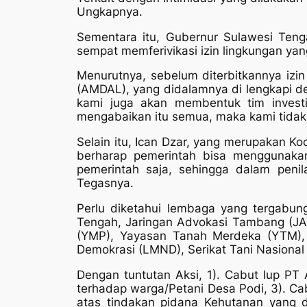
Ungkapnya.
Sementara itu, Gubernur Sulawesi Ten
sempat memferivikasi izin lingkungan ya
Menurutnya, sebelum diterbitkannya izin
(AMDAL), yang didalamnya di lengkapi 
kami juga akan membentuk tim investig
mengabaikan itu semua, maka kami tidak 
Selain itu, Ican Dzar, yang merupakan K
berharap pemerintah bisa menggunakan
pemerintah saja, sehingga dalam peni
Tegasnya.
Perlu diketahui lembaga yang tergabun
Tengah, Jaringan Advokasi Tambang (JA
(YMP), Yayasan Tanah Merdeka (YTM), 
Demokrasi (LMND), Serikat Tani Nasiona
Dengan tuntutan Aksi, 1). Cabut Iup PT A
terhadap warga/Petani Desa Podi, 3). Ca
atas tindakan pidana Kehutanan yang d