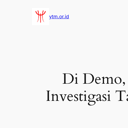
Lewati
ke
ytm.or.id
konten
Di Demo,
Investigasi 