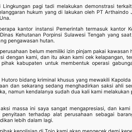
i Lingkungan pagi tadi melakukan demonstrasi terkait
 pelanggaran hukum yang di lakukan oleh PT Arthaindo
Una.
rapa kantor instansi Pemerintah termasuk kantor K
Dinas Kehutanan Porpinsi Sulawesi Tengah yang saat i
dang pengawasan hutan.
erusahaan belum memiliki izin pinjam pakai kawasan
si dengan kami, dan itu akan kami cek kelapangan, ter
n pihak kabupaten untuk membentuk operasi gabung
k Hutoro bidang kriminal khusus yang mewakili Kapolda
aan dan sekarang sedang menghadirkan saksi ahli ser
, namun kendalanya sudah dua kali kami melakukan p
aksi massa ini saya sangat mengapresiasi, dan kami
penyitaan terhadap alat perusahaan sebagai barang
ikan lebih dalam lagi.
n pihak kepolisian di Tojo kami akan mengecek demi ke