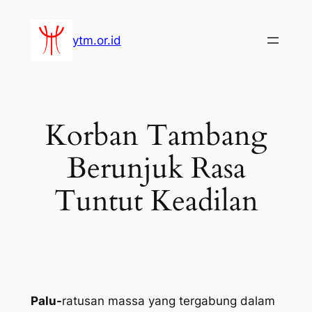
Lewati
ke
ytm.or.id
konten
Korban Tambang
Berunjuk Rasa
Tuntut Keadilan
Palu-
ratusan massa yang tergabung dalam