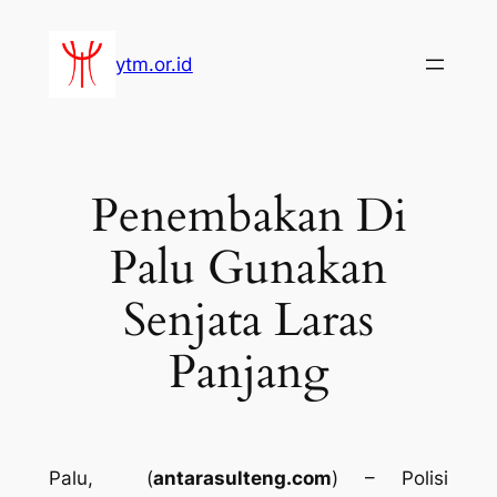
Lewati
ke
ytm.or.id
konten
Penembakan Di
Palu Gunakan
Senjata Laras
Panjang
Palu, (
antarasulteng.com
) – Polisi