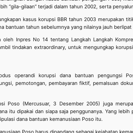
bih “gila-gilaan” terjadi dalam tahun 2002, serta penya
ungkapan kasus korupsi BBR tahun 2003 merupakan titik
 bantuan tahun sebelumnya yang nilainya jauh berlipat
n oleh Inpres No 14 tentang Langkah Langkah Kompre
ambil tindakan extraordinary, untuk mengungkap korup
odus operandi korupsi dana bantuan pengungsi Po
ngsi, pemotongan, pembayaran fiktif, pemalsuan doku
upsi Poso (Mercusuar, 3 Desember 2005) juga merupak
na itu dipakai dan siapa saja penggunanya. Yang lebih
nipulasi dana bantuan kemanusiaan Poso itu.
nusiaan Poso harus dipandang sebagai kejahatan kemanu