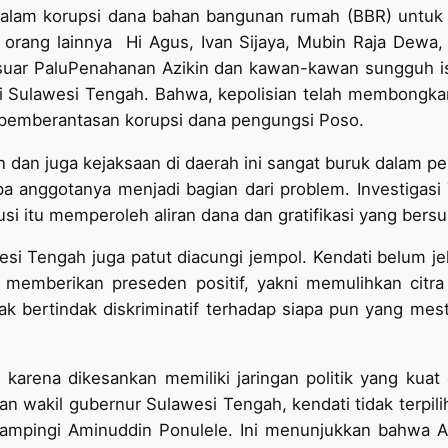
 dalam korupsi dana bahan bangunan rumah (BBR) untuk
orang lainnya ­ Hi Agus, Ivan Sijaya, Mubin Raja Dewa, d
suar PaluPenahanan Azikin dan kawan-kawan sungguh is
di Sulawesi Tengah. Bahwa, kepolisian telah membongkar
m pemberantasan korupsi dana pengungsi Poso.
an dan juga kejaksaan di daerah ini sangat buruk dalam p
apa anggotanya menjadi bagian dari problem. Investiga
tusi itu memperoleh aliran dana dan gratifikasi yang ber
i Tengah juga patut diacungi jempol. Kendati belum je
n memberikan preseden positif, yakni memulihkan citr
ak bertindak diskriminatif terhadap siapa pun yang me
karena dikesankan memiliki jaringan politik yang kuat 
n wakil gubernur Sulawesi Tengah, kendati tidak terpilih
ampingi Aminuddin Ponulele. Ini menunjukkan bahwa Azik