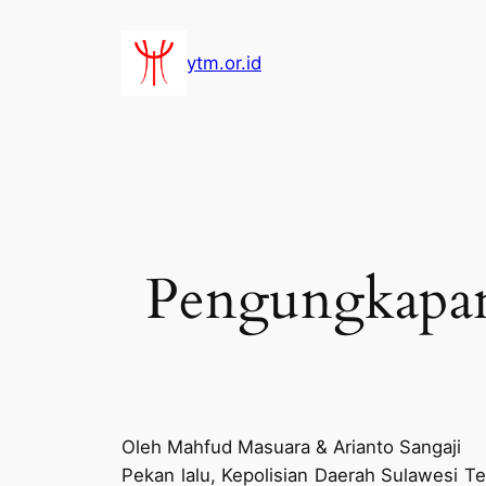
Lewati
ke
ytm.or.id
konten
Pengungkapan
Oleh Mahfud Masuara & Arianto Sangaji
Pekan lalu, Kepolisian Daerah Sulawesi T