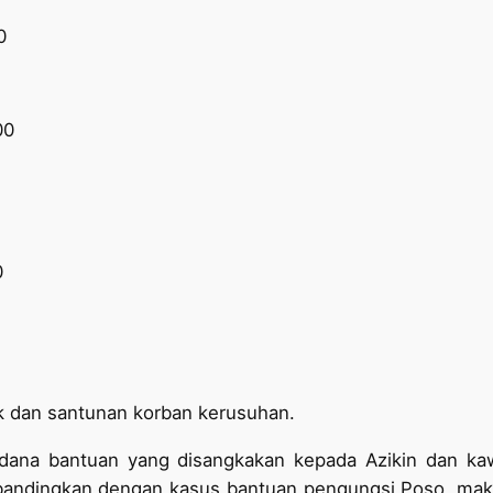
0
00
0
auk dan santunan korban kerusuhan.
us dana bantuan yang disangkakan kepada Azikin dan k
 Dibandingkan dengan kasus bantuan pengungsi Poso, m