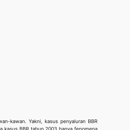
awan-kawan. Yakni, kasus penyaluran BBR
aka kasus BBR tahun 2003 hanya fenomena