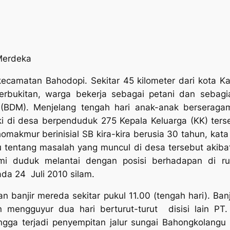
 Merdeka
amatan Bahodopi. Sekitar 45 kilometer dari kota Kab
erbukitan, warga bekerja sebagai petani dan sebagia
l (BDM).
Menjelang tengah hari anak-anak berseraga
i di desa berpenduduk 275 Kepala Keluarga (KK) terseb
omakmur berinisial SB kira-kira berusia 30 tahun, ka
u tentang masalah yang muncul di desa tersebut akiba
ami duduk melantai dengan posisi berhadapan di r
da 24 Juli 2010 silam.
 dan banjir mereda sekitar pukul 11.00 (tengah hari). B
 mengguyur dua hari berturut-turut disisi lain PT
ngga terjadi penyempitan jalur sungai Bahongkolangu