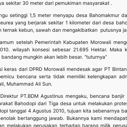
a sekitar 30 meter dari pemukiman masyarakat .
angu setinggi 1,5 meter menyapu desa Bahomakmur da
eurea yang berjarak sekitar 1 kilometer dari desa bah
wan ternak kebun, sawah dan mengakibatkan putusnya j
namum setelah Pemerintah Kabupaten Morowali menge
10. wilayah konsesi sebesar 21.695 Hektar. Maka ke
 bandang mungkin akan lebih besar. “tuturnya”
aksi keras dari DPRD Morowali mendesak agar PT Bint
micu bencana serta tidak memiliki kelengkapan adm
li, Muhammad Ali Sun.
i Direktur PT.BDM Agustinus mengaku, bencana banji
rakat Bahodopi dari Tiga desa untuk melakukan protes
opi tanggal 4 Agustus 2010, tujuan kita sebenarnya bai
enolak bertanggung jawab. Bukannya kami mendapatka
n melakukan perusakan terhadap barang milik perusa