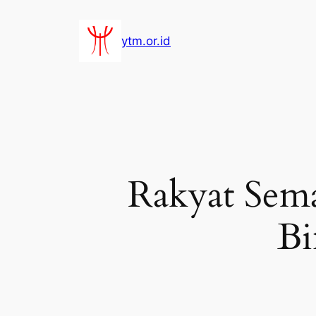
Lewati
ke
ytm.or.id
konten
Rakyat Sema
Bi