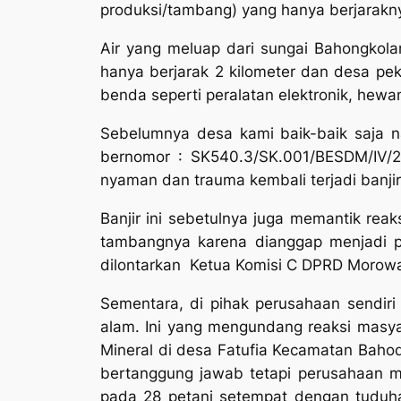
produksi/tambang) yang hanya berjarakny
Air yang meluap dari sungai Bahongkol
hanya berjarak 2 kilometer dan desa pek
benda seperti peralatan elektronik, he
Sebelumnya desa kami baik-baik saja 
bernomor : SK540.3/SK.001/BESDM/IV/20
nyaman dan trauma kembali terjadi banjir
Banjir ini sebetulnya juga memantik re
tambangnya karena dianggap menjadi pe
dilontarkan Ketua Komisi C DPRD Morowa
Sementara, di pihak perusahaan sendir
alam. Ini yang mengundang reaksi masya
Mineral di desa Fatufia Kecamatan Bahod
bertanggung jawab tetapi perusahaan m
pada 28 petani setempat dengan tuduha