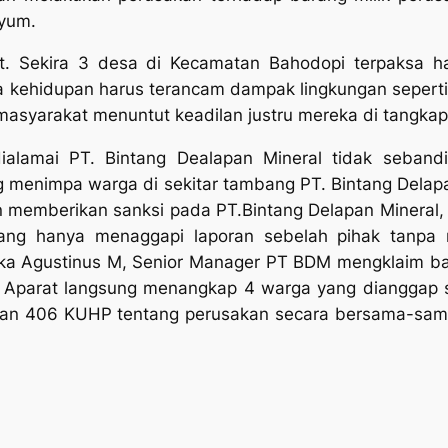
nyum.
at. Sekira 3 desa di Kecamatan Bahodopi terpaksa h
kehidupan harus terancam dampak lingkungan seperti b
a masyarakat menuntut keadilan justru mereka di tangk
dialamai PT. Bintang Dealapan Mineral tidak seband
g menimpa warga di sekitar tambang PT. Bintang Delap
n memberikan sanksi pada PT.Bintang Delapan Mineral,
ang hanya menaggapi laporan sebelah pihak tanpa
tika Agustinus M, Senior Manager PT BDM mengklaim ba
ga Aparat langsung menangkap 4 warga yang dianggap s
0 dan 406 KUHP tentang perusakan secara bersama-sa