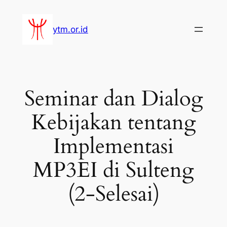
Lewati
ke
ytm.or.id
konten
Seminar dan Dialog
Kebijakan tentang
Implementasi
MP3EI di Sulteng
(2-Selesai)