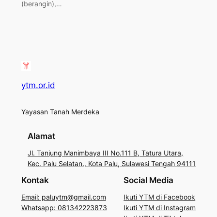
(berangin),…
ytm.or.id
Yayasan Tanah Merdeka
Alamat
Jl. Tanjung Manimbaya III No.111 B, Tatura Utara,
Kec. Palu Selatan., Kota Palu, Sulawesi Tengah 94111
Kontak
Social Media
Email: paluytm@gmail.com
Ikuti YTM di Facebook
Whatsapp: 081342223873
Ikuti YTM di Instagram