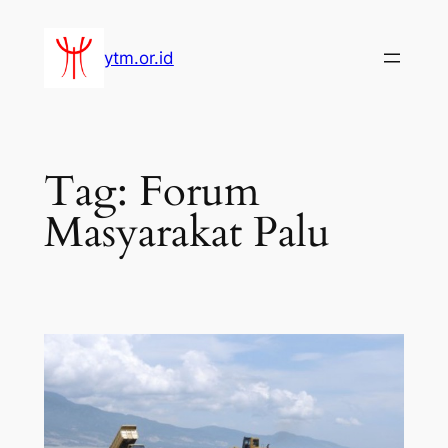
Lewati
ke
ytm.or.id
konten
Tag:
Forum
Masyarakat Palu