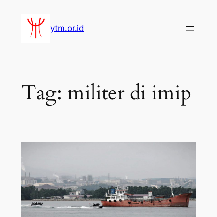
Lewati
ke
ytm.or.id
konten
Tag:
militer di imip