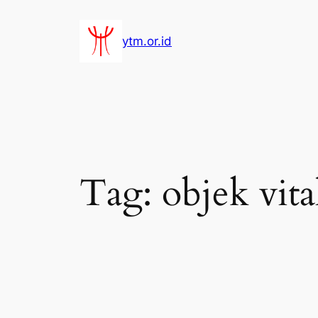
Lewati
ke
ytm.or.id
konten
Tag:
objek vita