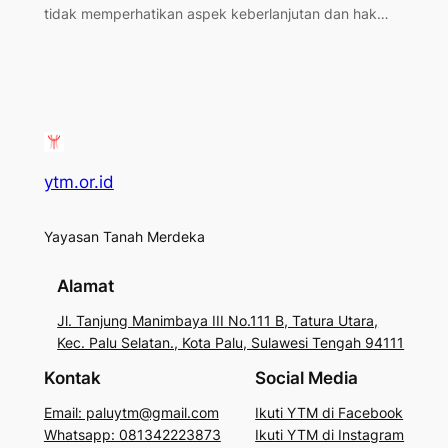
tidak memperhatikan aspek keberlanjutan dan hak…
ytm.or.id
Yayasan Tanah Merdeka
Alamat
Jl. Tanjung Manimbaya III No.111 B, Tatura Utara,
Kec. Palu Selatan., Kota Palu, Sulawesi Tengah 94111
Kontak
Social Media
Email: paluytm@gmail.com
Ikuti YTM di Facebook
Whatsapp: 081342223873
Ikuti YTM di Instagram