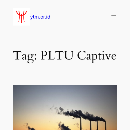
Lewati
ke
ytm.or.id
konten
Tag:
PLTU Captive