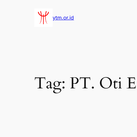
Lewati
ke
ytm.or.id
konten
Tag:
PT. Oti E