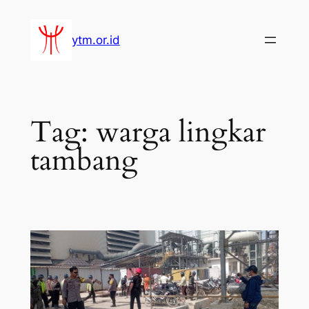
Lewati
ke
ytm.or.id
konten
Tag:
warga lingkar
tambang