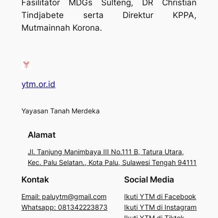
Fasilitator MDGs Sulteng, DR Christian
Tindjabete serta Direktur KPPA,
Mutmainnah Korona.
ytm.or.id
Yayasan Tanah Merdeka
Alamat
Jl. Tanjung Manimbaya III No.111 B, Tatura Utara,
Kec. Palu Selatan., Kota Palu, Sulawesi Tengah 94111
Kontak
Social Media
Email: paluytm@gmail.com
Ikuti YTM di Facebook
Whatsapp: 081342223873
Ikuti YTM di Instagram
Ikuti YTM di Tiktok