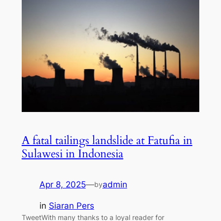
A fatal tailings landslide at Fatufia in
Sulawesi in Indonesia
Apr 8, 2025
—
admin
by
in
Siaran Pers
TweetWith many thanks to a loyal reader for