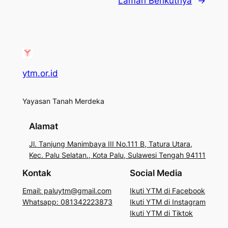
Laman Berikutnya
→
ytm.or.id
Yayasan Tanah Merdeka
Alamat
Jl. Tanjung Manimbaya III No.111 B, Tatura Utara,
Kec. Palu Selatan., Kota Palu, Sulawesi Tengah 94111
Kontak
Social Media
Email: paluytm@gmail.com
Ikuti YTM di Facebook
Whatsapp: 081342223873
Ikuti YTM di Instagram
Ikuti YTM di Tiktok