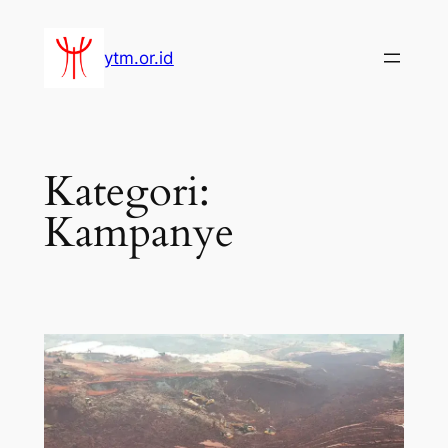
Lewati
ke
ytm.or.id
konten
Kategori:
Kampanye