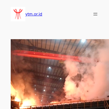
Lewati
ke
ytm.or.id
konten