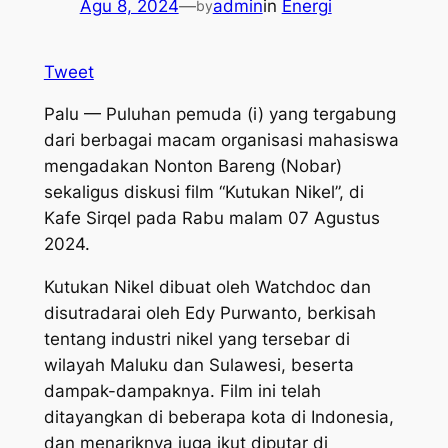
Agu 8, 2024
—
admin
in
Energi
by
Tweet
Palu — Puluhan pemuda (i) yang tergabung
dari berbagai macam organisasi mahasiswa
mengadakan Nonton Bareng (Nobar)
sekaligus diskusi film “Kutukan Nikel”, di
Kafe Sirqel pada Rabu malam 07 Agustus
2024.
Kutukan Nikel dibuat oleh
Watchdoc
dan
disutradarai oleh Edy Purwanto, berkisah
tentang industri nikel yang tersebar di
wilayah Maluku dan Sulawesi, beserta
dampak-dampaknya. Film ini telah
ditayangkan di beberapa kota di Indonesia,
dan menariknya juga ikut diputar di