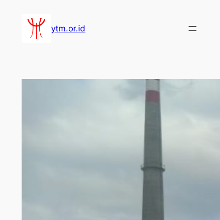
Lewati
ke
ytm.or.id
konten