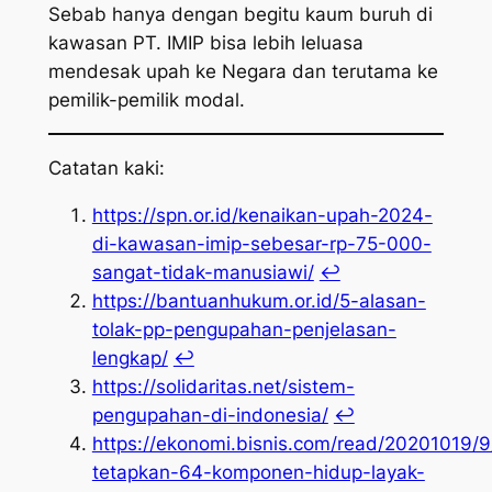
Sebab hanya dengan begitu kaum buruh di
kawasan PT. IMIP bisa lebih leluasa
mendesak upah ke Negara dan terutama ke
pemilik-pemilik modal.
Catatan kaki:
https://spn.or.id/kenaikan-upah-2024-
di-kawasan-imip-sebesar-rp-75-000-
sangat-tidak-manusiawi/
↩︎
https://bantuanhukum.or.id/5-alasan-
tolak-pp-pengupahan-penjelasan-
lengkap/
↩︎
https://solidaritas.net/sistem-
pengupahan-di-indonesia/
↩︎
https://ekonomi.bisnis.com/read/20201019/
tetapkan-64-komponen-hidup-layak-