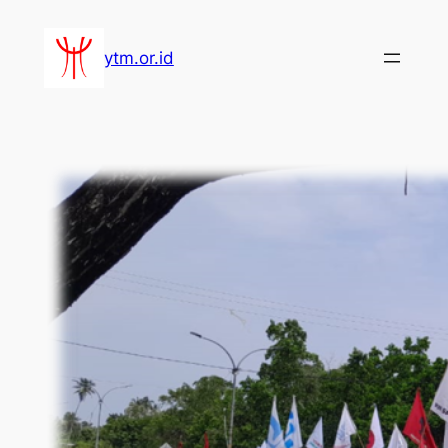
Lewati
ke
ytm.or.id
konten