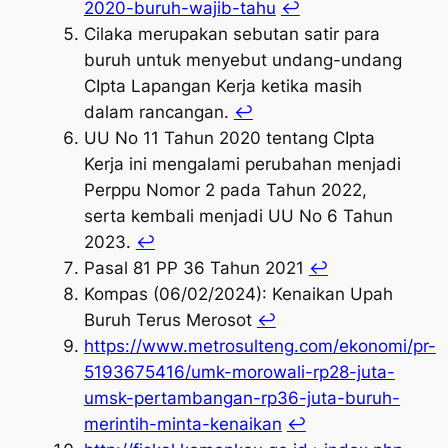
2020-buruh-wajib-tahu
↩︎
Cilaka merupakan sebutan satir para
buruh untuk menyebut undang-undang
CIpta Lapangan Kerja ketika masih
dalam rancangan.
↩︎
UU No 11 Tahun 2020 tentang CIpta
Kerja ini mengalami perubahan menjadi
Perppu Nomor 2 pada Tahun 2022,
serta kembali menjadi UU No 6 Tahun
2023.
↩︎
Pasal 81 PP 36 Tahun 2021
↩︎
Kompas (06/02/2024): Kenaikan Upah
Buruh Terus Merosot
↩︎
https://www.metrosulteng.com/ekonomi/pr-
5193675416/umk-morowali-rp28-juta-
umsk-pertambangan-rp36-juta-buruh-
merintih-minta-kenaikan
↩︎