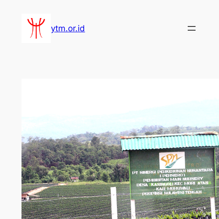
Lewati
ke
ytm.or.id
konten