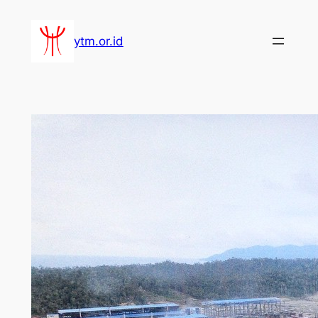
Lewati
ke
ytm.or.id
konten