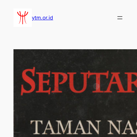
Lewati
ke
ytm.or.id
konten