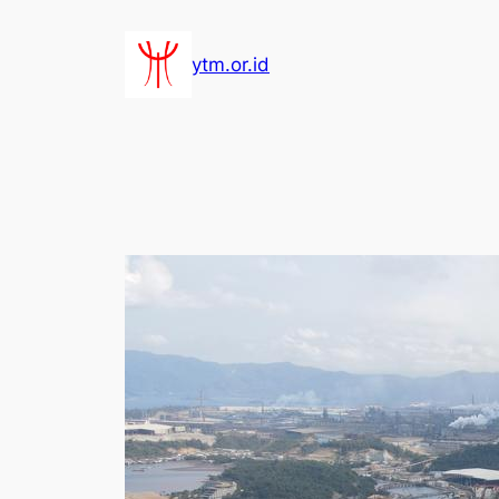
Lewati
ke
ytm.or.id
konten