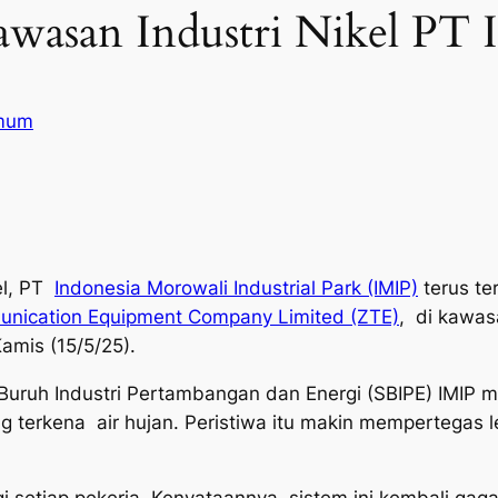
awasan Industri Nikel PT 
mum
el, PT
Indonesia Morowali Industrial Park (IMIP)
terus ter
nication Equipment Company Limited (ZTE)
, di kawasa
Kamis (15/5/25).
 Buruh Industri Pertambangan dan Energi (SBIPE) IMIP 
yang terkena air hujan. Peristiwa itu makin mempertega