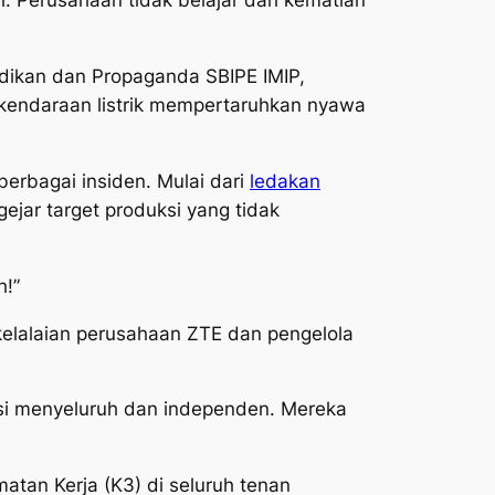
. Perusahaan tidak belajar dari kematian
idikan dan Propaganda SBIPE IMIP,
 kendaraan listrik mempertaruhkan nyawa
erbagai insiden. Mulai dari
ledakan
gejar target produksi yang tidak
h!”
lalaian perusahaan ZTE dan pengelola
asi menyeluruh dan independen. Mereka
atan Kerja (K3) di seluruh tenan