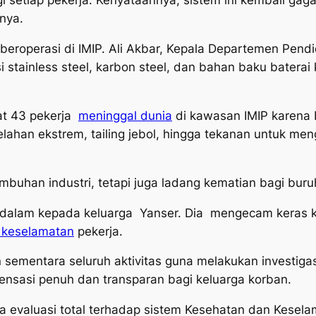
etiap pekerja. Kenyataannya, sistem ini kembali gagal
nya.
beroperasi di IMIP. Ali Akbar, Kepala Departemen Pend
stainless steel, karbon steel, dan bahan baku baterai
at 43 pekerja
meninggal dunia
di kawasan IMIP karena b
lelahan ekstrem, tailing jebol, hingga tekanan untuk men
buhan industri, tetapi juga ladang kematian bagi buru
dalam kepada keluarga Yanser. Dia mengecam keras ke
 keselamatan
pekerja.
sementara seluruh aktivitas guna melakukan investig
sasi penuh dan transparan bagi keluarga korban.
a evaluasi total terhadap sistem Kesehatan dan Keselam