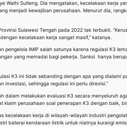
Walhi Sulteng. Dia mengatakan, kecelakaan kerja yang
ng menjadi kewajiban perusahaan. Menurut dia, rangka
rovinsi Sulawesi Tengah pada 2022 tak terbukti. “Keru
 dengan kecelakaan kerja sangat masif,” katanya.
n pengelola IMIP salah satunya karena regulasi K3 lem
dungan yang memadai bagi pekerja. Sanksi hanya berup
gulasi K3 ini tidak sebanding dengan apa yang dialami p
investasi, sehingga regulasi ini perlu direvisi.”
uh dalam melakukan evaluasi K3 secara menyeluruh agar
uat klaim perusahaan soal penerapan K3 dengan baik, bi
s kecelakaan kerja di wilayah-wilayah industri pengola
tri baterai kendaraan listrik untuk niatnya kurangi emis