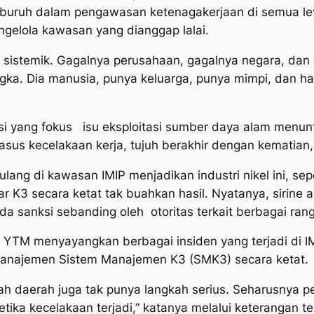
at buruh dalam pengawasan ketenagakerjaan di semua l
gelola kawasan yang dianggap lalai.
 sistemik. Gagalnya perusahaan, gagalnya negara, dan
gka. Dia manusia, punya keluarga, punya mimpi, dan h
asi yang fokus isu eksploitasi sumber daya alam menun
 kasus kecelakaan kerja, tujuh berakhir dengan kematia
ulang di kawasan IMIP menjadikan industri nikel ini, se
 K3 secara ketat tak buahkan hasil. Nyatanya, sirine a
a sanksi sebanding oleh otoritas terkait berbagai rangk
TM menyayangkan berbagai insiden yang terjadi di IMI
 manajemen Sistem Manajemen K3 (SMK3) secara ketat.
ah daerah juga tak punya langkah serius. Seharusnya
ika kecelakaan terjadi,” katanya melalui keterangan t